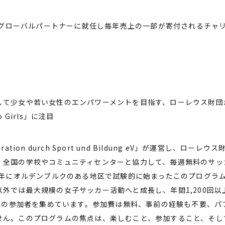
よりグローバルパートナーに就任し毎年売上の一部が寄付されるチャ
して少女や若い女性のエンパワーメントを目指す、ローレウス財団
 Girls」に注目
ation durch Sport und Bildung eV」が運営し、ロー
、全国の学校やコミュニティセンターと協力して、毎週無料のサッ
00年にオルデンブルクのある地区で試験的に始まったこのプログラ
外では最大規模の女子サッカー活動へと成長し、年間1,200回
以上の参加者を集めています。参加費は無料、事前の経験も不要、
せん。このプログラムの焦点は、楽しむこと、参加すること、そし