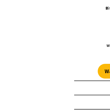
新
W
W