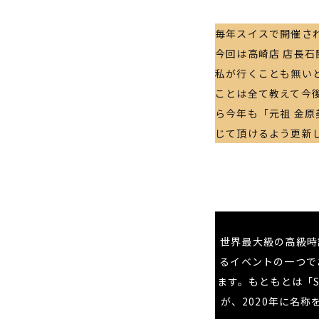
毎年スイスで開催さ
今回は高崎店 店長
私が行くことも無い
ことは全て教えて今
ら今年も「元祖 金
じて頂けるよう更新
世界最大級の高級時
るイベントの一つで
ます。もともとは「SIHH
が、2020年に名称