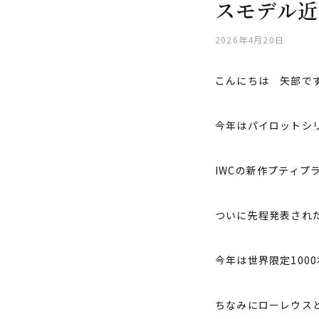
スモデル近
2026年4月20日
こんにちは 矢部で
今年はパイロットシリ
IWCの新作プティ
ついに先程発表され
今年は世界限定100
ちなみにローレウス