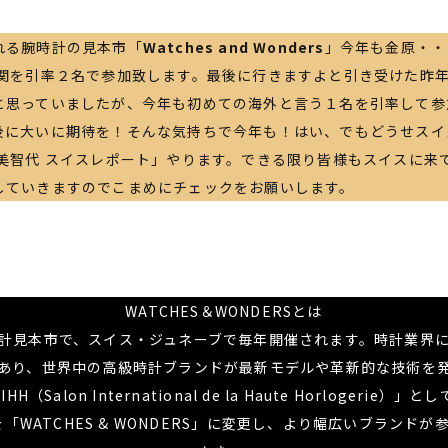
れる腕時計の見本市「
Watches and Wonders
」今年も金原・・
石関を引率２名で参加致します。最後に行きますよと引き受けた昨
と思っていましたが、今年も初めての海外と言う１名を引率して参
後に大いに期待を！そんな気持ちで今年も！はい、でもどうせスイ
原美智代 スイスレポート」やります。できる限り皆様もスイスに来
していきますのでこまめにチェックをお願いします。
WATCHES＆WONDERSとは
計見本市で、スイス・ジュネーブで毎年開催されます。時計業界
あり、世界中の高級時計ブランドが最新モデルや革新的な技術を
（Salon International de la Haute Horlogerie
を「WATCHES & WONDERS」に変更し、より幅広いブランド