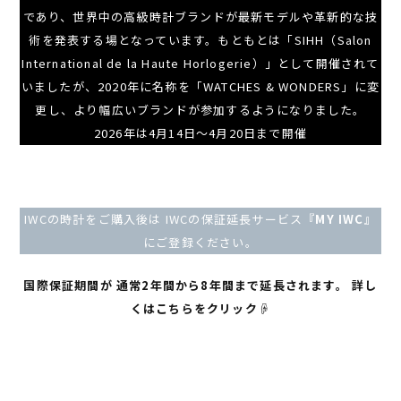
であり、世界中の高級時計ブランドが最新モデルや革新的な技
術を発表する場となっています。もともとは「SIHH（Salon
International de la Haute Horlogerie）」として開催されて
いましたが、2020年に名称を「WATCHES & WONDERS」に変
更し、より幅広いブランドが参加するようになりました。
2026年は4月14日～4月20日まで開催
IWCの時計をご購入後は IWCの保証延長サービス
『MY IWC』
にご登録ください。
国際保証期間が
通常2年間から8年間まで延長されます。
詳し
くはこちらをクリック☟