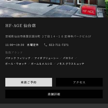
HF-AGE 仙台店
宮城県仙台市青葉区国分町 ２丁目１４−１８ 定禅寺パークビル1F
11:00〜19:30 水曜定休
022-711-7271
取扱ブランド
パテック フィリップ
アイダブリューシー
パネライ
ボール・ウォッチ
ボーム＆メルシエ
ノモス グラスヒュッテ
来店ご予約
アクセス
店舗詳細