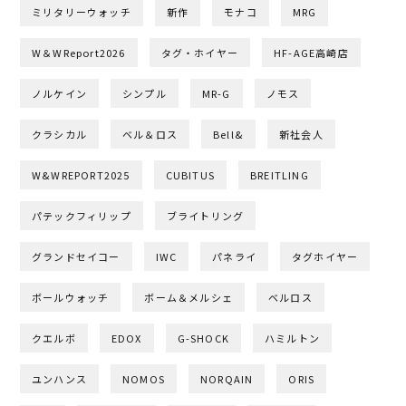
ミリタリーウォッチ
新作
モナコ
MRG
W＆WReport2026
タグ・ホイヤー
HF-AGE高崎店
ノルケイン
シンプル
MR-G
ノモス
クラシカル
ベル＆ロス
Bell&
新社会人
W&WREPORT2025
CUBITUS
BREITLING
パテックフィリップ
ブライトリング
グランドセイコー
IWC
パネライ
タグホイヤー
ボールウォッチ
ボーム＆メルシェ
ベルロス
クエルボ
EDOX
G-SHOCK
ハミルトン
ユンハンス
NOMOS
NORQAIN
ORIS