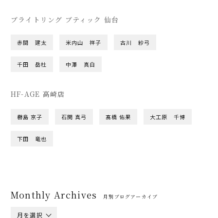
ブライトリング ブティック 仙台
赤間 建太
米内山 祥子
古川 紗弓
千田 岳杜
中澤 真白
HF-AGE 高崎店
橳島 京子
石関 真弓
髙橋 佑果
大工原 千博
下田 竜也
Monthly Archives
月別ブログアーカイブ
月を選択