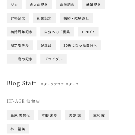
ジン
成人の記念
進学記念
就職記念
昇格記念
起業記念
婚約・結納返し
結婚周年記念
自分へのご褒美
E-NO's
限定モデル
記念品
30歳になった自分へ
二十歳の記念
ブライダル
Blog Staff
スタッフブログ スタッフ
HF-AGE 仙台店
金原 美智代
本郷 未歩
矢部 誠
清水 駿
林 裕美