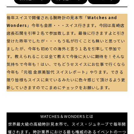
毎年スイスで開催される腕時計の見本市「
Watches and
Wonders
」今年も金原・・・スイス行きます。今回は高崎店
店長石関を引率２名で参加致します。最後に行きますよと引き
受けた昨年でしたが・・・もう私が行くことも無いと思ってい
ましたが、今年も初めての海外と言う１名を引率して参加で
す。教えられることは全て教えて今後に大いに期待を！そんな
気持ちで今年も！はい、でもどうせスイスにお仕事で行くなら
今年も「元祖 金原美智代 スイスレポート」やります。できる
限り皆様もスイスに来ているみたいに色々感じて頂けるよう更
新していきますのでこまめにチェックをお願いします。
WATCHES＆WONDERSとは
世界最大級の高級時計見本市で、スイス・ジュネーブで毎年開
催されます。時計業界における最も権威のあるイベントの一つ