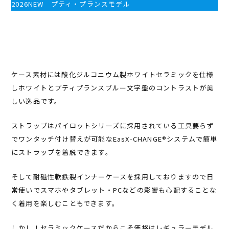
2026NEW プティ・プランスモデル
ケース素材には酸化ジルコニウム製ホワイトセラミックを仕様
しホワイトとプティプランスブルー文字盤のコントラストが美
しい逸品です。
ストラップはパイロットシリーズに採用されている工具要らず
でワンタッチ付け替えが可能なEasX-CHANGE®システムで簡単
にストラップを着脱できます。
そして耐磁性軟鉄製インナーケースを採用しておりますので日
常使いでスマホやタブレット・PCなどの影響も心配することな
く着用を楽しむこともできます。
しかし！セラミックケースだからこそ価格はレギュラーモデル