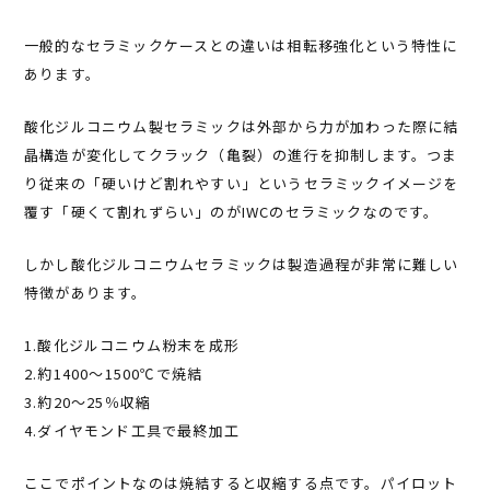
一般的なセラミックケースとの違いは相転移強化という特性に
あります。
酸化ジルコニウム製セラミックは外部から力が加わった際に結
晶構造が変化してクラック（亀裂）の進行を抑制します。つま
り従来の「硬いけど割れやすい」というセラミックイメージを
覆す「硬くて割れずらい」のがIWCのセラミックなのです。
しかし酸化ジルコニウムセラミックは製造過程が非常に難しい
特徴があります。
1.酸化ジルコニウム粉末を成形
2.約1400～1500℃で焼結
3.約20～25％収縮
4.ダイヤモンド工具で最終加工
ここでポイントなのは焼結すると収縮する点です。パイロット